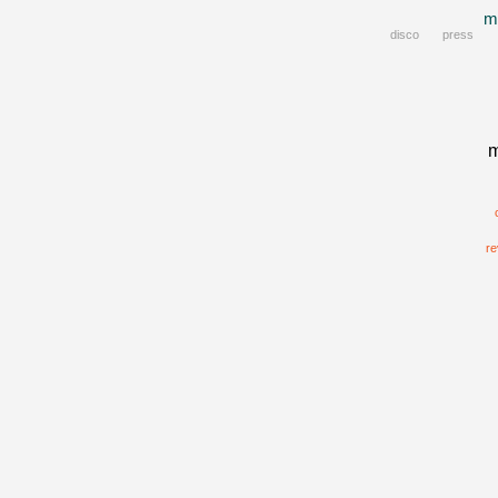
m
disco
press
m
re